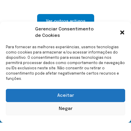
Ver outros artigos
Gerenciar Consentimento
de Cookies
Para fornecer as melhores experiências, usamos tecnologias
como cookies para armazenar e/ou acessar informações do
dispositivo. O consentimento para essas tecnologias nos
permitirá processar dados como comportamento de navegação
ou IDs exclusivos neste site. Não consentir ou retirar o
consentimento pode afetar negativamente certos recursos e
funções.
Menu
Fale Conosco
Home
(21) 99587-9023
Aceitar
A Equoterapia
equoterapia.org@outlook.c
Mylena Medeiros
Negar
Rua C | Lote 98 | Pedras
O Espaço
Brancas | Itaipu - Niterói
RJ
Contato